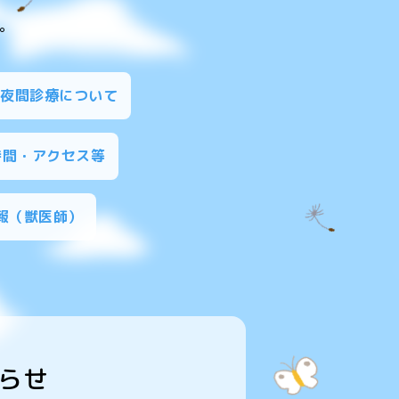
。
夜間診療について
時間・アクセス等
報（獣医師）
らせ