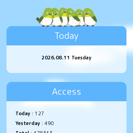
Today
2026.08.11 Tuesday
Access
Today
:
127
Yesterday
:
490
Total
:
478343